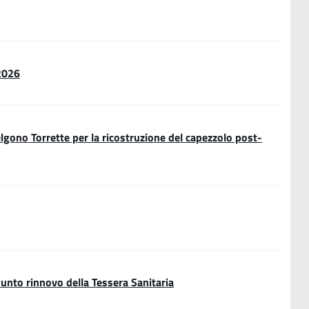
 2026
celgono Torrette per la ricostruzione del capezzolo post-
esunto rinnovo della Tessera Sanitaria