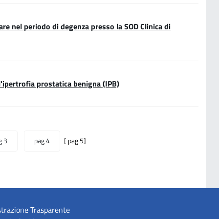
re nel periodo di degenza presso la SOD Clinica di
l'ipertrofia prostatica benigna (IPB)
g 3
pag 4
[ pag 5]
trazione Trasparente