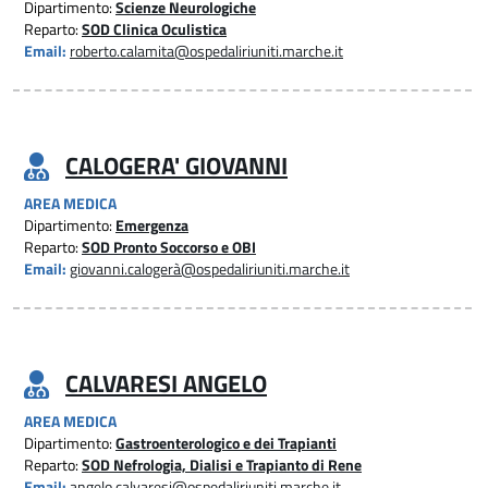
Dipartimento:
Scienze Neurologiche
Reparto:
SOD Clinica Oculistica
Email:
roberto.calamita@ospedaliriuniti.marche.it
CALOGERA' GIOVANNI
AREA MEDICA
Dipartimento:
Emergenza
Reparto:
SOD Pronto Soccorso e OBI
Email:
giovanni.calogerà@ospedaliriuniti.marche.it
CALVARESI ANGELO
AREA MEDICA
Dipartimento:
Gastroenterologico e dei Trapianti
Reparto:
SOD Nefrologia, Dialisi e Trapianto di Rene
Email:
angelo.calvaresi@ospedaliriuniti.marche.it