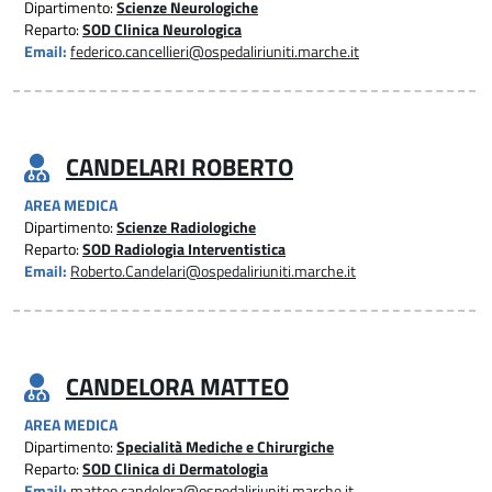
Dipartimento:
Scienze Neurologiche
Reparto:
SOD Clinica Neurologica
Email:
federico.cancellieri@ospedaliriuniti.marche.it
CANDELARI ROBERTO
AREA MEDICA
Dipartimento:
Scienze Radiologiche
Reparto:
SOD Radiologia Interventistica
Email:
Roberto.Candelari@ospedaliriuniti.marche.it
CANDELORA MATTEO
AREA MEDICA
Dipartimento:
Specialità Mediche e Chirurgiche
Reparto:
SOD Clinica di Dermatologia
Email:
matteo.candelora@ospedaliriuniti.marche.it