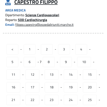
CAPESTRO FILIPPO
AREA MEDICA
Dipartimento:
Scienze Cardiovascolari
Reparto:
SOD Cardiochirurgia
Email:
filippo.capestro@ospedaliriuniti.marche.it
<
-
1
-
2
-
3
-
4
-
5
-
6
-
7
8
-
9
-
10
-
11
-
12
-
13
-
14
-
15
-
16
-
17
-
18
-
19
-
20
-
21
-
22
-
23
-
24
-
25
-