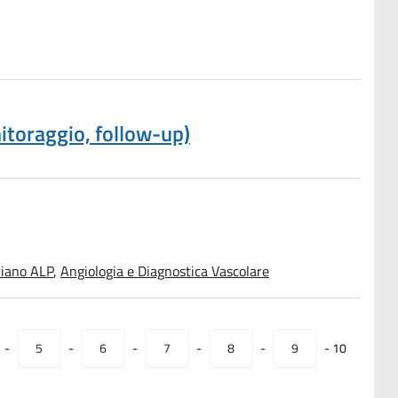
nitoraggio, follow-up)
ciano ALP
,
Angiologia e Diagnostica Vascolare
-
5
-
6
-
7
-
8
-
9
-
10