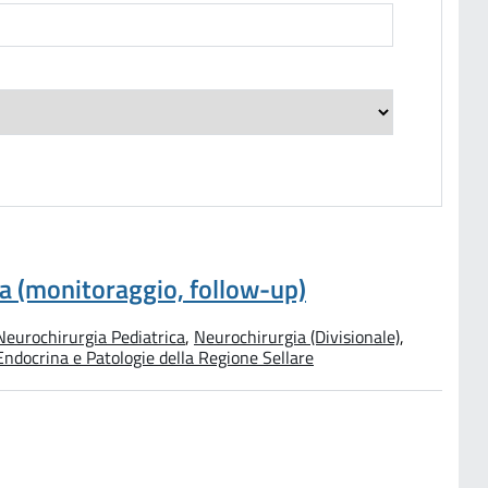
ca (monitoraggio, follow-up)
Neurochirurgia Pediatrica
,
Neurochirurgia (Divisionale)
,
ndocrina e Patologie della Regione Sellare