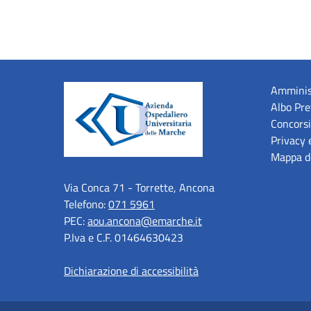
Amminis
Albo Pre
Concorsi
Privacy 
Mappa de
Via Conca 71 - Torrette, Ancona
Telefono:
071 5961
PEC:
aou.ancona@emarche.it
P.Iva e C.F. 01464630423
Dichiarazione di accessibilità