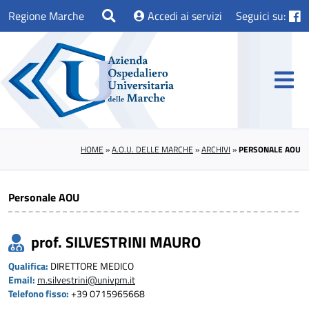
Regione Marche
Accedi ai servizi
Seguici su:
HOME
»
A.O.U. DELLE MARCHE
»
ARCHIVI
»
PERSONALE AOU
Personale AOU
prof. SILVESTRINI MAURO
Qualifica:
DIRETTORE MEDICO
Email:
m.silvestrini@univpm.it
Telefono fisso:
+39 0715965668