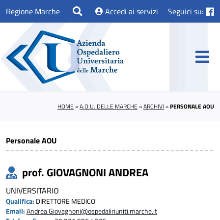
Regione Marche
Accedi ai servizi
Seguici su:
HOME
»
A.O.U. DELLE MARCHE
»
ARCHIVI
»
PERSONALE AOU
Personale AOU
prof. GIOVAGNONI ANDREA
UNIVERSITARIO
Qualifica:
DIRETTORE MEDICO
Email:
Andrea.Giovagnoni@ospedaliriuniti.marche.it