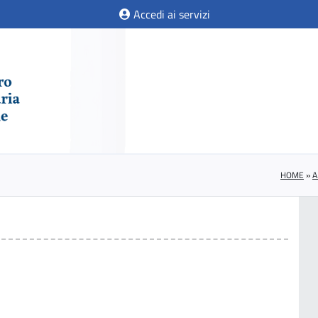
Accedi ai servizi
HOME
»
A