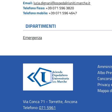
Email:
lucia.dignani@ospedaliriuniti.marche.it
Telefono fisso:
+39 071 596 3820
Telefono mobile:
+39 071 596 4647
DIPARTIMENTI
Emergenza
Amminis
Albo Pre
Concorsi
Privacy 
Mappa de
Via Conca 71 - Torrette, Ancona
Telefono:
071 5961