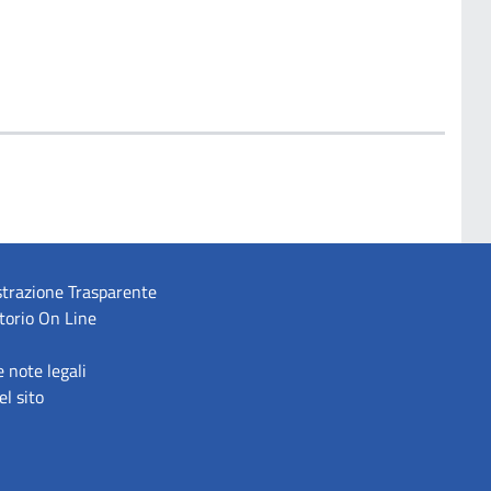
trazione Trasparente
torio On Line
e note legali
l sito