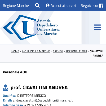
Regione Marche
Accedi ai servizi
Seguici su:
HOME
»
A.O.U. DELLE MARCHE
»
ARCHIVI
»
PERSONALE AOU
»
CIAVATTINI
ANDREA
Personale AOU
prof. CIAVATTINI ANDREA
Qualifica:
DIRETTORE MEDICO
Email:
andrea.ciavattini@ospedaliriuniti.marche.it
Telefono fisso:
+39 071 596 2053