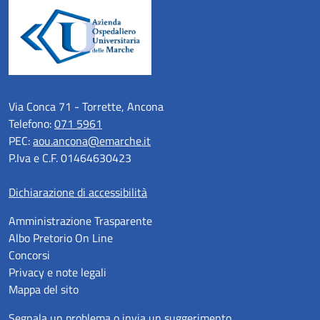
Via Conca 71 - Torrette, Ancona
Telefono:
071 5961
PEC:
aou.ancona@emarche.it
P.Iva e C.F. 01464630423
Dichiarazione di accessibilità
Amministrazione Trasparente
Albo Pretorio On Line
Concorsi
Privacy e note legali
Mappa del sito
Segnala un problema o invia un suggerimento