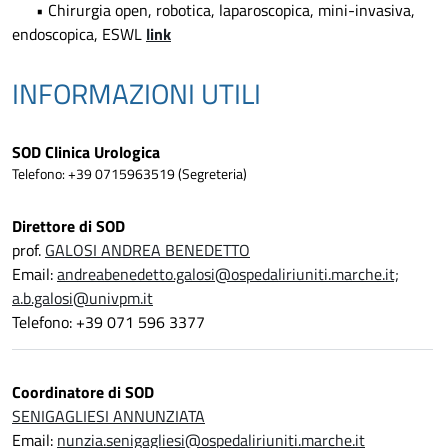
• Chirurgia open, robotica, laparoscopica, mini-invasiva,
endoscopica, ESWL
link
INFORMAZIONI UTILI
SOD Clinica Urologica
Telefono: +39 0715963519 (Segreteria)
Direttore di SOD
prof.
GALOSI ANDREA BENEDETTO
Email:
andreabenedetto.galosi@ospedaliriuniti.marche.it;
a.b.galosi@univpm.it
Telefono: +39 071 596 3377
Coordinatore di SOD
SENIGAGLIESI ANNUNZIATA
Email:
nunzia.senigagliesi@ospedaliriuniti.marche.it