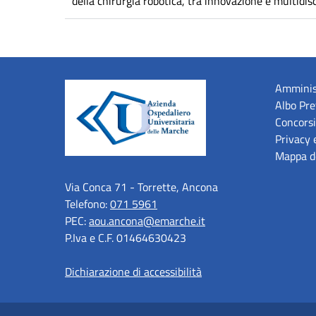
della chirurgia robotica, tra innovazione e multidiscip
Amminis
Albo Pre
Concorsi
Privacy 
Mappa de
Via Conca 71 - Torrette, Ancona
Telefono:
071 5961
PEC:
aou.ancona@emarche.it
P.Iva e C.F. 01464630423
Dichiarazione di accessibilità