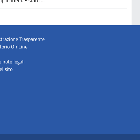
linarietà. È stato ....
trazione Trasparente
torio On Line
e note legali
l sito