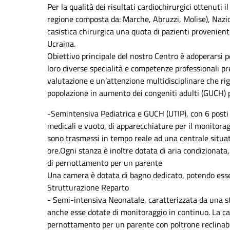
Per la qualità dei risultati cardiochirurgici ottenuti
regione composta da: Marche, Abruzzi, Molise), Nazi
casistica chirurgica una quota di pazienti provenienti
Ucraina.
Obiettivo principale del nostro Centro è adoperarsi 
loro diverse specialità e competenze professionali pr
valutazione e un’attenzione multidisciplinare che rig
popolazione in aumento dei congeniti adulti (GUCH) p
-Semintensiva Pediatrica e GUCH (UTIP), con 6 posti le
medicali e vuoto, di apparecchiature per il monitoragg
sono trasmessi in tempo reale ad una centrale situat
ore.Ogni stanza è inoltre dotata di aria condizionata,
di pernottamento per un parente
Una camera è dotata di bagno dedicato, potendo esse
Strutturazione Reparto
- Semi-intensiva Neonatale, caratterizzata da una sta
anche esse dotate di monitoraggio in continuo. La cam
pernottamento per un parente con
poltrone reclinab