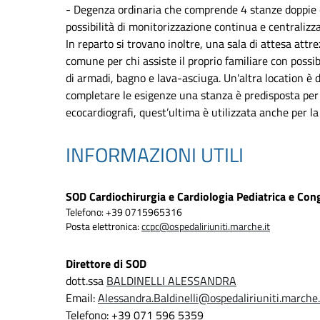
- Degenza ordinaria che comprende 4 stanze doppie e
possibilità di monitorizzazione continua e centralizza
In reparto si trovano inoltre, una sala di attesa attr
comune per chi assiste il proprio familiare con possib
di armadi, bagno e lava-asciuga. Un'altra location è d
completare le esigenze una stanza è predisposta per l
ecocardiografi, quest’ultima è utilizzata anche per la 
INFORMAZIONI UTILI
SOD Cardiochirurgia e Cardiologia Pediatrica e Con
Telefono: +39 0715965316
Posta elettronica:
ccpc@ospedaliriuniti.marche.it
Direttore di SOD
dott.ssa
BALDINELLI ALESSANDRA
Email:
Alessandra.Baldinelli@ospedaliriuniti.marche.
Telefono: +39 071 596 5359