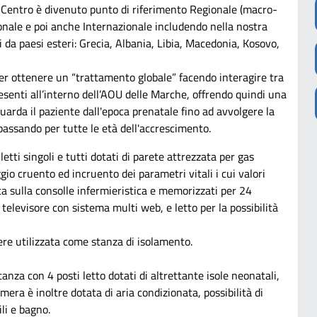
 il Centro è divenuto punto di riferimento Regionale (macro-
onale e poi anche Internazionale includendo nella nostra
 da paesi esteri: Grecia, Albania, Libia, Macedonia, Kosovo,
per ottenere un “trattamento globale” facendo interagire tra
esenti all’interno dell’AOU delle Marche, offrendo quindi una
uarda il paziente dall'epoca prenatale fino ad avvolgere la
assando per tutte le età dell'accrescimento.
tti singoli e tutti dotati di parete attrezzata per gas
io cruento ed incruento dei parametri vitali i cui valori
a sulla consolle infermieristica e memorizzati per 24
 televisore con sistema multi web, e letto per la possibilità
re utilizzata come stanza di isolamento.
nza con 4 posti letto dotati di altrettante isole neonatali,
era è inoltre dotata di aria condizionata, possibilità di
ili e bagno.