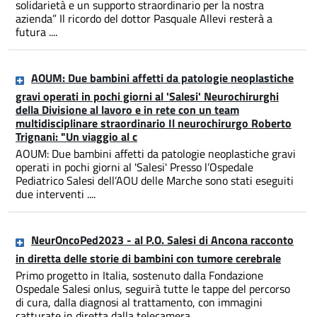
solidarietà e un supporto straordinario per la nostra
azienda” Il ricordo del dottor Pasquale Allevi resterà a
futura ....
AOUM: Due bambini affetti da patologie neoplastiche
gravi operati in pochi giorni al 'Salesi' Neurochirurghi
della Divisione al lavoro e in rete con un team
multidisciplinare straordinario Il neurochirurgo Roberto
Trignani: "Un viaggio al c
AOUM: Due bambini affetti da patologie neoplastiche gravi
operati in pochi giorni al 'Salesi' Presso l’Ospedale
Pediatrico Salesi dell’AOU delle Marche sono stati eseguiti
due interventi ....
NeurOncoPed2023 - al P.O. Salesi di Ancona racconto
in diretta delle storie di bambini con tumore cerebrale
Primo progetto in Italia, sostenuto dalla Fondazione
Ospedale Salesi onlus, seguirà tutte le tappe del percorso
di cura, dalla diagnosi al trattamento, con immagini
catturate in diretta dalla telecamera ....