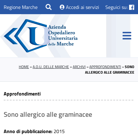
Regione Marche
Accedi ai servizi
Seguici su:
HOME
»
A.O.U. DELLE MARCHE
»
ARCHIVI
»
APPROFONDIMENTI
»
SONO
ALLERGICO ALLE GRAMINACEE
Approfondimenti
Sono allergico alle graminacee
Anno di pubblicazione:
2015