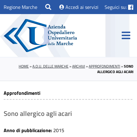
Regione Marche
Accedi ai servizi
Seguici su:
HOME
»
A.O.U. DELLE MARCHE
»
ARCHIVI
»
APPROFONDIMENTI
»
SONO
ALLERGICO AGLI ACARI
Approfondimenti
Sono allergico agli acari
Anno di pubblicazione:
2015