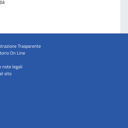
gia
trazione Trasparente
torio On Line
e note legali
l sito