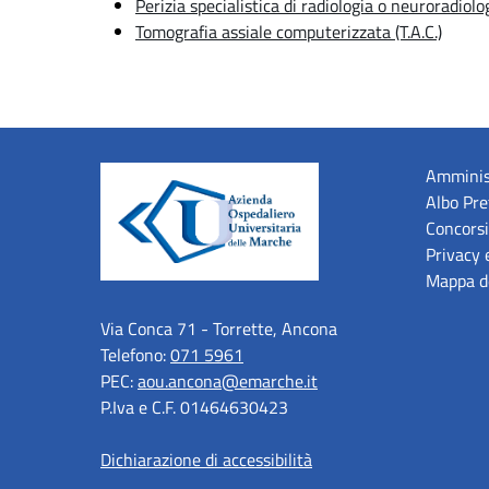
Perizia specialistica di radiologia o neuroradiolo
Tomografia assiale computerizzata (T.A.C.)
Amminis
Albo Pre
Concorsi
Privacy 
Mappa de
Via Conca 71 - Torrette, Ancona
Telefono:
071 5961
PEC:
aou.ancona@emarche.it
P.Iva e C.F. 01464630423
Dichiarazione di accessibilità