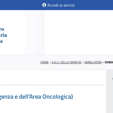
Accedi ai servizi
HOME
»
A.O.U. DELLE MARCHE
»
AMBULATORI
»
SENOL
genza e dell'Area Oncologica)