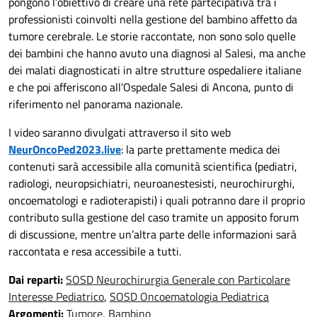
pongono l’obiettivo di creare una rete partecipativa tra i
professionisti coinvolti nella gestione del bambino affetto da
tumore cerebrale. Le storie raccontate, non sono solo quelle
dei bambini che hanno avuto una diagnosi al Salesi, ma anche
dei malati diagnosticati in altre strutture ospedaliere italiane
e che poi afferiscono all’Ospedale Salesi di Ancona, punto di
riferimento nel panorama nazionale.
I video saranno divulgati attraverso il sito web
NeurOncoPed2023.live
: la parte prettamente medica dei
contenuti sarà accessibile alla comunità scientifica (pediatri,
radiologi, neuropsichiatri, neuroanestesisti, neurochirurghi,
oncoematologi e radioterapisti) i quali potranno dare il proprio
contributo sulla gestione del caso tramite un apposito forum
di discussione, mentre un’altra parte delle informazioni sarà
raccontata e resa accessibile a tutti.
Dai reparti:
SOSD Neurochirurgia Generale con Particolare
Interesse Pediatrico
,
SOSD Oncoematologia Pediatrica
Argomenti:
Tumore
,
Bambino