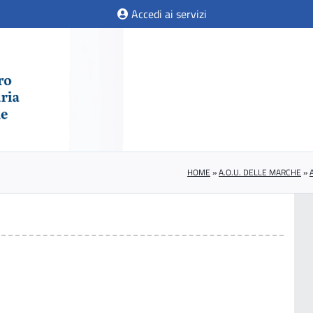
Accedi ai servizi
HOME
»
A.O.U. DELLE MARCHE
»