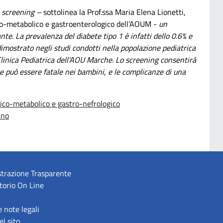
lo screening –
sottolinea la Prof.ssa Maria Elena Lionetti,
tico-metabolico e gastroenterologico dell’AOUM -
un
ante
.
La prevalenza del diabete tipo 1 è infatti dello 0.6% e
imostrato negli studi condotti nella popolazione pediatrica
 Clinica Pediatrica dell'AOU Marche. Lo screening consentirà
he può essere fatale nei bambini, e le complicanze di una
tico-metabolico e gastro-nefrologico
ino
trazione Trasparente
torio On Line
e note legali
l sito