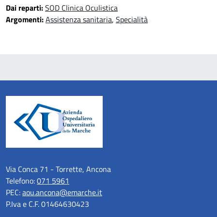
Dai reparti:
SOD Clinica Oculistica
Argomenti:
Assistenza sanitaria
,
Specialità
Via Conca 71 - Torrette, Ancona
Telefono:
071 5961
PEC:
aou.ancona@emarche.it
P.Iva e C.F. 01464630423