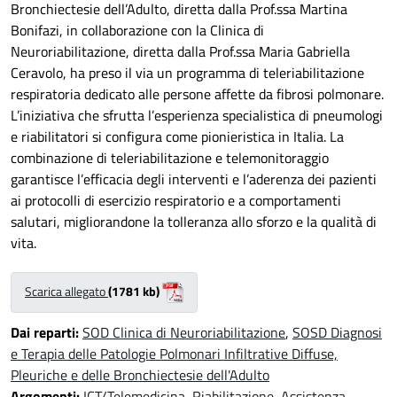
Bronchiectesie dell’Adulto
, diretta dalla Prof.ssa Martina
Bonifazi, in collaborazione con la Clinica di
Neuroriabilitazione, diretta dalla Prof.ssa Maria Gabriella
Ceravolo, ha preso il via un programma di
teleriabilitazione
respiratoria dedicato alle persone affette da fibrosi polmonare
.
L’iniziativa che sfrutta l’esperienza specialistica di pneumologi
e riabilitatori si configura come pionieristica in Italia.
La
combinazione di teleriabilitazione e telemonitoraggio
garantisce l’efficacia degli interventi e l’aderenza dei pazienti
ai protocolli di esercizio respiratorio e a comportamenti
salutari, migliorandone la
tolleranza allo sforzo e la qualità di
vita.
Scarica allegato
(1781 kb)
Dai reparti:
SOD Clinica di Neuroriabilitazione
,
SOSD Diagnosi
e Terapia delle Patologie Polmonari Infiltrative Diffuse,
Pleuriche e delle Bronchiectesie dell'Adulto
Argomenti:
ICT/Telemedicina
,
Riabilitazione
,
Assistenza