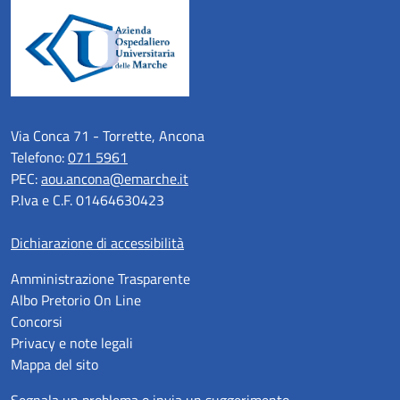
Via Conca 71 - Torrette, Ancona
Telefono:
071 5961
PEC:
aou.ancona@emarche.it
P.Iva e C.F. 01464630423
Dichiarazione di accessibilità
Amministrazione Trasparente
Albo Pretorio On Line
Concorsi
Privacy e note legali
Mappa del sito
Segnala un problema o invia un suggerimento