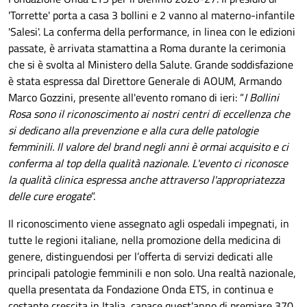
'Torrette' porta a casa 3 bollini e 2 vanno al materno-infantile
'Salesi'. La conferma della performance, in linea con le edizioni
passate, è arrivata stamattina a Roma durante la cerimonia
che si è svolta al Ministero della Salute. Grande soddisfazione
è stata espressa dal Direttore Generale di AOUM, Armando
Marco Gozzini, presente all'evento romano di ieri: “
I Bollini
Rosa sono il riconoscimento ai nostri centri di eccellenza che
si dedicano alla prevenzione e alla cura delle patologie
femminili. Il valore del brand negli anni è ormai acquisito e ci
conferma al top della qualità nazionale. L'evento ci riconosce
la qualità clinica espressa anche attraverso l'appropriatezza
delle cure erogate
”.
Il riconoscimento viene assegnato agli ospedali impegnati, in
tutte le regioni italiane, nella promozione della medicina di
genere, distinguendosi per l’offerta di servizi dedicati alle
principali patologie femminili e non solo. Una realtà nazionale,
quella presentata da Fondazione Onda ETS, in continua e
costante crescita in Italia, capace quest'anno di premiare 370