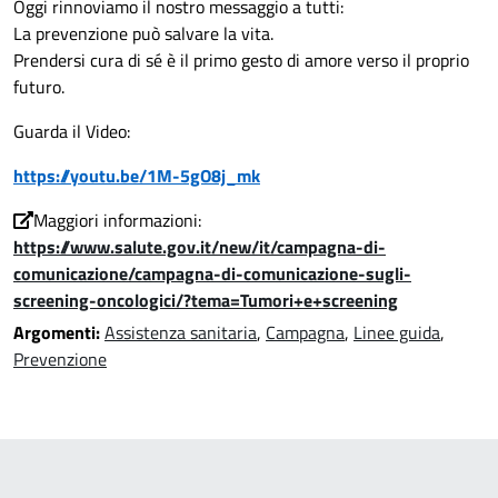
Oggi rinnoviamo il nostro messaggio a tutti:
La prevenzione può salvare la vita.
Prendersi cura di sé è il primo gesto di amore verso il proprio
futuro.
Guarda il Video:
https://youtu.be/1M-5gO8j_mk
Maggiori informazioni:
https://www.salute.gov.it/new/it/campagna-di-
comunicazione/campagna-di-comunicazione-sugli-
screening-oncologici/?tema=Tumori+e+screening
Argomenti:
Assistenza sanitaria
,
Campagna
,
Linee guida
,
Prevenzione