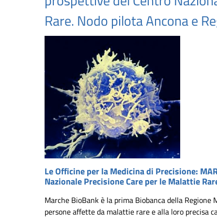
prospettive del Centro Naziona
Rare. Nodo pilota Ancona e R
Le Officine per la Medicina di Precisione: M
Nazionale Precisione Care per le Malattie Ra
Marche BioBank è la prima Biobanca della Regione Mar
persone affette da malattie rare e alla loro precisa