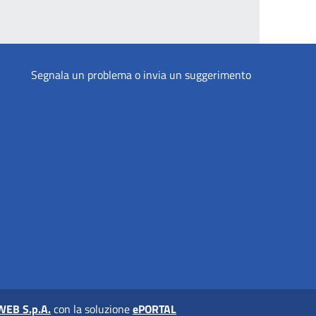
Segnala un problema o invia un suggerimento
WEB S.p.A.
con la soluzione
ePORTAL