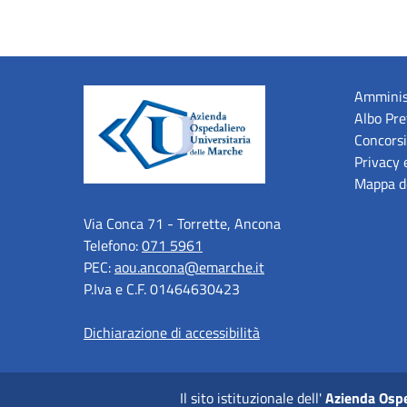
Amminis
Albo Pre
Concorsi
Privacy 
Mappa de
Via Conca 71 - Torrette, Ancona
Telefono:
071 5961
PEC:
aou.ancona@emarche.it
P.Iva e C.F. 01464630423
Dichiarazione di accessibilità
Il sito istituzionale dell'
Azienda Ospe