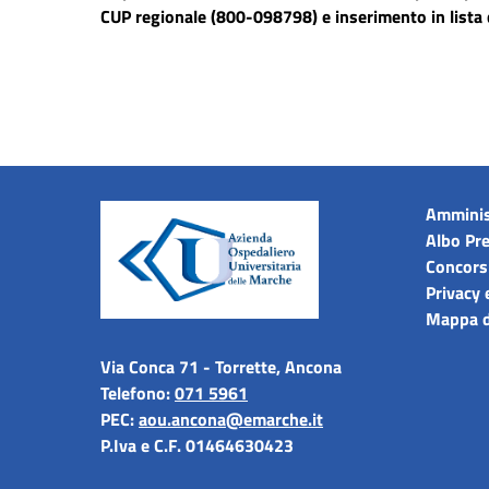
CUP regionale (800-098798) e inserimento in lista d
Amminis
Albo Pre
Concors
Privacy 
Mappa d
Via Conca 71 - Torrette, Ancona
Telefono:
071 5961
PEC:
aou.ancona@emarche.it
P.Iva e C.F. 01464630423