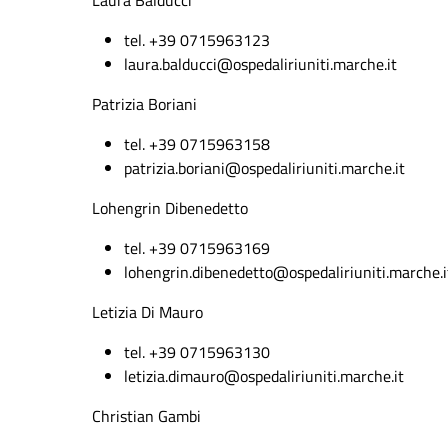
Laura Balducci
tel. +39 0715963123
laura.balducci@ospedaliriuniti.marche.it
Patrizia Boriani
tel. +39 0715963158
patrizia.boriani@ospedaliriuniti.marche.it
Lohengrin Dibenedetto
tel. +39 0715963169
lohengrin.dibenedetto@ospedaliriuniti.marche.i
Letizia Di Mauro
tel. +39 0715963130
letizia.
dimauro
@ospedaliriuniti.marche.it
Christian Gambi