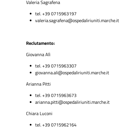
Valeria Sagrafena
tel. +39 0715963197
valeria
.
sagrafena
@ospedaliriuniti.marche.it
Reclutamento:
Giovanna Alì
tel. +39 0715963307
giovanna.ali@ospedaliriuniti.marche.it
Arianna Pitti
tel. +39 0715963673
arianna.pitti@ospedaliriuniti.marche.it
Chiara Luconi
tel. +39 0715962164