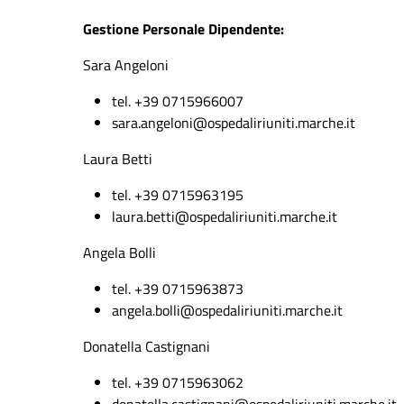
Gestione Personale Dipendente:
Sara Angeloni
tel. +39 0715966007
sara.angeloni@ospedaliriuniti.marche.it
Laura Betti
tel. +39 0715963195
laura.betti@ospedaliriuniti.marche.it
Angela Bolli
tel. +39 0715963873
angela.bolli@ospedaliriuniti.marche.it
Donatella Castignani
tel. +39 0715963062