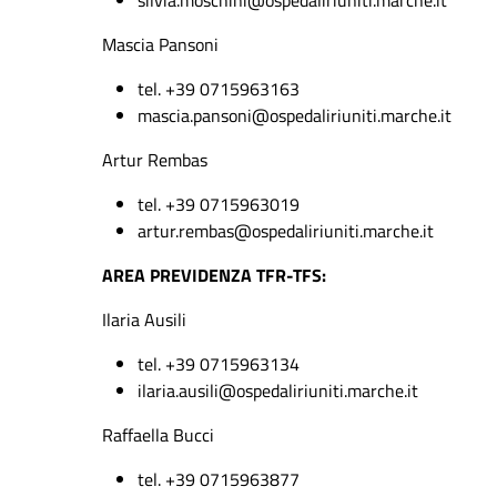
silvia.moschini@ospedaliriuniti.marche.it
Mascia Pansoni
tel. +39 0715963163
mascia.pansoni@ospedaliriuniti.marche.it
Artur Rembas
tel. +39 0715963019
artur.rembas@ospedaliriuniti.marche.it
AREA PREVIDENZA TFR-TFS:
Ilaria Ausili
tel. +39 0715963134
ilaria.ausili@ospedaliriuniti.marche.it
Raffaella Bucci
tel. +39 0715963877