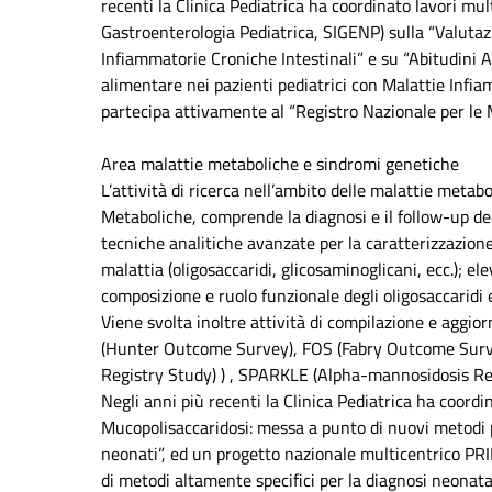
recenti la Clinica Pediatrica ha coordinato lavori mult
Gastroenterologia Pediatrica, SIGENP) sulla “Valutazi
Infiammatorie Croniche Intestinali” e su “Abitudini 
alimentare nei pazienti pediatrici con Malattie Infiam
partecipa attivamente al “Registro Nazionale per le M
Area malattie metaboliche e sindromi genetiche
L’attività di ricerca nell’ambito delle malattie metab
Metaboliche, comprende la diagnosi e il follow-up de
tecniche analitiche avanzate per la caratterizzazione
malattia (oligosaccaridi, glicosaminoglicani, ecc.); el
composizione e ruolo funzionale degli oligosaccaridi 
Viene svolta inoltre attività di compilazione e aggio
(Hunter Outcome Survey), FOS (Fabry Outcome Surv
Registry Study) ) , SPARKLE (Alpha-mannosidosis Reg
Negli anni più recenti la Clinica Pediatrica ha coord
Mucopolisaccaridosi: messa a punto di nuovi metodi 
neonati”, ed un progetto nazionale multicentrico PRI
di metodi altamente specifici per la diagnosi neonatal