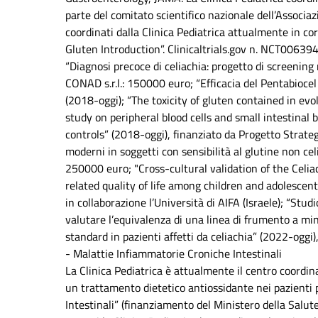
parte del comitato scientifico nazionale dell’Associazio
coordinati dalla Clinica Pediatrica attualmente in c
Gluten Introduction”. Clinicaltrials.gov n. NCT0063
“Diagnosi precoce di celiachia: progetto di screening
CONAD s.r.l.: 150000 euro; “Efficacia del Pentabiocel
(2018-oggi); “The toxicity of gluten contained in evo
study on peripheral blood cells and small intestinal 
controls” (2018-oggi), finanziato da Progetto Strateg
moderni in soggetti con sensibilità al glutine non ce
250000 euro; "Cross-cultural validation of the Celia
related quality of life among children and adolescen
in collaborazione l’Università di AIFA (Israele); “Stu
valutare l’equivalenza di una linea di frumento a min
standard in pazienti affetti da celiachia” (2022-oggi)
- Malattie Infiammatorie Croniche Intestinali
La Clinica Pediatrica è attualmente il centro coordina
un trattamento dietetico antiossidante nei pazienti 
Intestinali” (finanziamento del Ministero della Salu