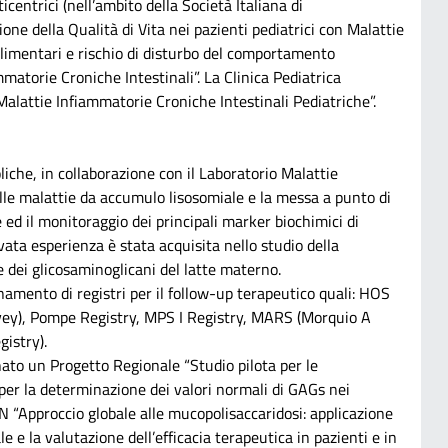
icentrici (nell’ambito della Società Italiana di
one della Qualità di Vita nei pazienti pediatrici con Malattie
Alimentari e rischio di disturbo del comportamento
matorie Croniche Intestinali”. La Clinica Pediatrica
alattie Infiammatorie Croniche Intestinali Pediatriche”.
oliche, in collaborazione con il Laboratorio Malattie
lle malattie da accumulo lisosomiale e la messa a punto di
 ed il monitoraggio dei principali marker biochimici di
evata esperienza è stata acquisita nello studio della
e dei glicosaminoglicani del latte materno.
rnamento di registri per il follow-up terapeutico quali: HOS
ey), Pompe Registry, MPS I Registry, MARS (Morquio A
istry).
inato un Progetto Regionale “Studio pilota per le
per la determinazione dei valori normali di GAGs nei
N “Approccio globale alle mucopolisaccaridosi: applicazione
e e la valutazione dell’efficacia terapeutica in pazienti e in