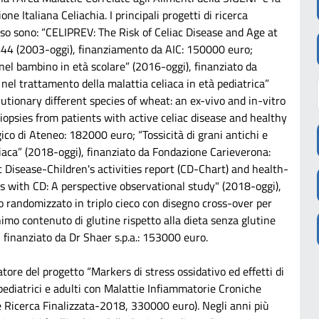
ne Italiana Celiachia. I principali progetti di ricerca
orso sono: “CELIPREV: The Risk of Celiac Disease and Age at
9444 (2003-oggi), finanziamento da AIC: 150000 euro;
 nel bambino in età scolare” (2016-oggi), finanziato da
 nel trattamento della malattia celiaca in età pediatrica”
lutionary different species of wheat: an ex-vivo and in-vitro
biopsies from patients with active celiac disease and healthy
ico di Ateneo: 182000 euro; “Tossicità di grani antichi e
liaca” (2018-oggi), finanziato da Fondazione Carieverona:
c Disease-Children's activities report (CD-Chart) and health-
ts with CD: A perspective observational study" (2018-oggi),
dio randomizzato in triplo cieco con disegno cross-over per
imo contenuto di glutine rispetto alla dieta senza glutine
, finanziato da Dr Shaer s.p.a.: 153000 euro.
tore del progetto “Markers di stress ossidativo ed effetti di
pediatrici e adulti con Malattie Infiammatorie Croniche
te Ricerca Finalizzata-2018, 330000 euro). Negli anni più