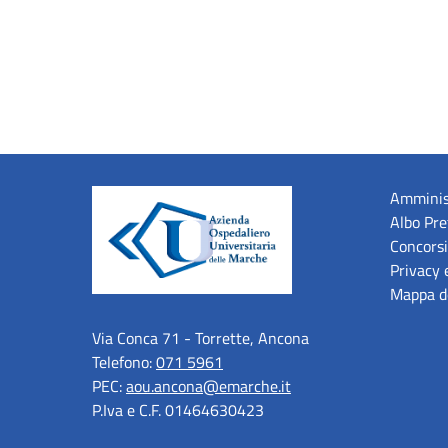
Amminis
Albo Pre
Concorsi
Privacy 
Mappa de
Via Conca 71 - Torrette, Ancona
Telefono:
071 5961
PEC:
aou.ancona@emarche.it
P.Iva e C.F. 01464630423