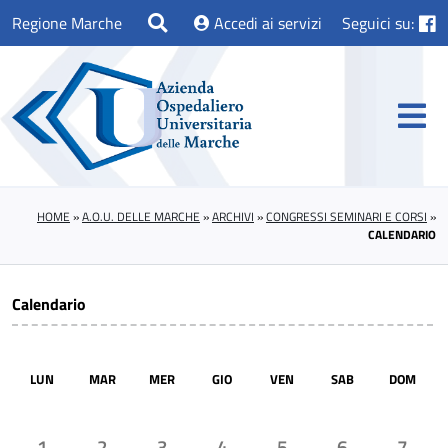
Regione Marche
Accedi ai servizi
Seguici su:
HOME
»
A.O.U. DELLE MARCHE
»
ARCHIVI
»
CONGRESSI SEMINARI E CORSI
»
CALENDARIO
Calendario
LUN
MAR
MER
GIO
VEN
SAB
DOM
1
2
3
4
5
6
7