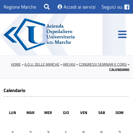
Regione Marche
Accedi ai servizi
Seguici su:
HOME
»
A.O.U. DELLE MARCHE
»
ARCHIVI
»
CONGRESSI SEMINARI E CORSI
»
CALENDARIO
Calendario
LUN
MAR
MER
GIO
VEN
SAB
DOM
1
2
3
4
5
6
7