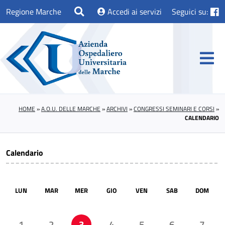
Regione Marche
Accedi ai servizi
Seguici su:
HOME
»
A.O.U. DELLE MARCHE
»
ARCHIVI
»
CONGRESSI SEMINARI E CORSI
»
CALENDARIO
Calendario
LUN
MAR
MER
GIO
VEN
SAB
DOM
1
2
3
4
5
6
7