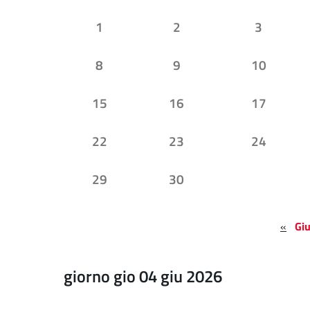
1
2
3
8
9
10
15
16
17
22
23
24
29
30
«
Gi
giorno gio 04 giu 2026