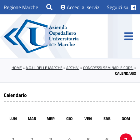
Regione Marche
Accedi ai servizi
Seguici su:
HOME
»
A.O.U. DELLE MARCHE
»
ARCHIVI
»
CONGRESSI SEMINARI E CORSI
»
CALENDARIO
Calendario
LUN
MAR
MER
GIO
VEN
SAB
DOM
1
2
3
4
5
6
7