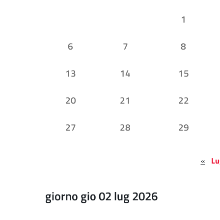
1
6
7
8
13
14
15
20
21
22
27
28
29
«
Lu
giorno gio 02 lug 2026