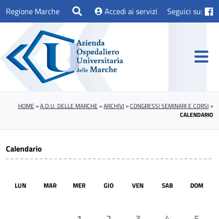
Regione Marche
Accedi ai servizi
Seguici su:
HOME
»
A.O.U. DELLE MARCHE
»
ARCHIVI
»
CONGRESSI SEMINARI E CORSI
»
CALENDARIO
Calendario
LUN
MAR
MER
GIO
VEN
SAB
DOM
1
2
3
4
5