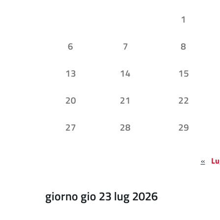
1
6
7
8
13
14
15
20
21
22
27
28
29
«
Lu
giorno gio 23 lug 2026