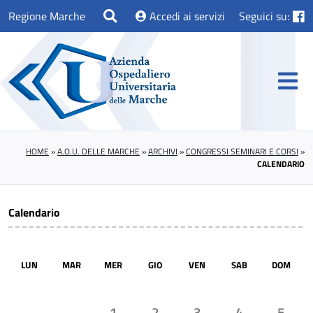
Regione Marche
Accedi ai servizi
Seguici su:
HOME
»
A.O.U. DELLE MARCHE
»
ARCHIVI
»
CONGRESSI SEMINARI E CORSI
»
CALENDARIO
Calendario
LUN
MAR
MER
GIO
VEN
SAB
DOM
1
2
3
4
5