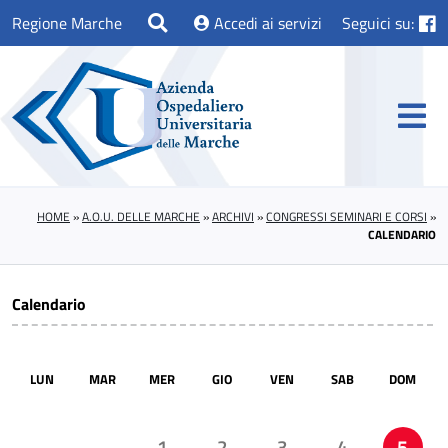
Regione Marche
Accedi ai servizi
Seguici su:
HOME
»
A.O.U. DELLE MARCHE
»
ARCHIVI
»
CONGRESSI SEMINARI E CORSI
»
CALENDARIO
Calendario
LUN
MAR
MER
GIO
VEN
SAB
DOM
1
2
3
4
5