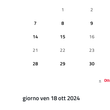
1
2
7
8
9
14
15
16
21
22
23
28
29
30
«
Ot
giorno ven 18 ott 2024