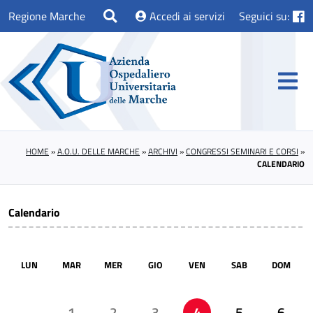
Regione Marche
Accedi ai servizi
Seguici su:
HOME
»
A.O.U. DELLE MARCHE
»
ARCHIVI
»
CONGRESSI SEMINARI E CORSI
»
CALENDARIO
Calendario
LUN
MAR
MER
GIO
VEN
SAB
DOM
1
2
3
4
5
6