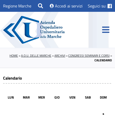
Regione Marche
Accedi ai servizi
Seguici su:
HOME
»
A.O.U. DELLE MARCHE
»
ARCHIVI
»
CONGRESSI SEMINARI E CORSI
»
CALENDARIO
Calendario
LUN
MAR
MER
GIO
VEN
SAB
DOM
1