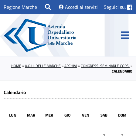
Regione Marche
Accedi ai servizi
Seguici su:
HOME
»
A.O.U. DELLE MARCHE
»
ARCHIVI
»
CONGRESSI SEMINARI E CORSI
»
CALENDARIO
Calendario
LUN
MAR
MER
GIO
VEN
SAB
DOM
1
2