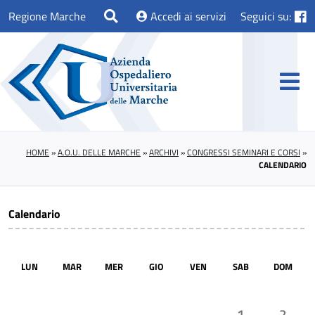
Regione Marche
Accedi ai servizi
Seguici su:
HOME
»
A.O.U. DELLE MARCHE
»
ARCHIVI
»
CONGRESSI SEMINARI E CORSI
»
CALENDARIO
Calendario
LUN
MAR
MER
GIO
VEN
SAB
DOM
1
2