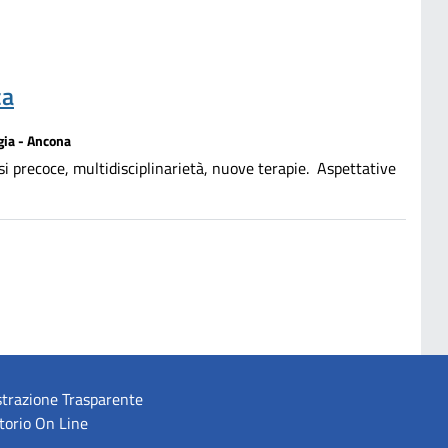
ca
gia - Ancona
precoce, multidisciplinarietà, nuove terapie. Aspettative
trazione Trasparente
torio On Line