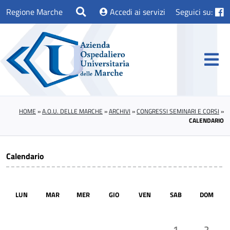
Regione Marche
Accedi ai servizi
Seguici su:
HOME
»
A.O.U. DELLE MARCHE
»
ARCHIVI
»
CONGRESSI SEMINARI E CORSI
»
CALENDARIO
Calendario
LUN
MAR
MER
GIO
VEN
SAB
DOM
1
2