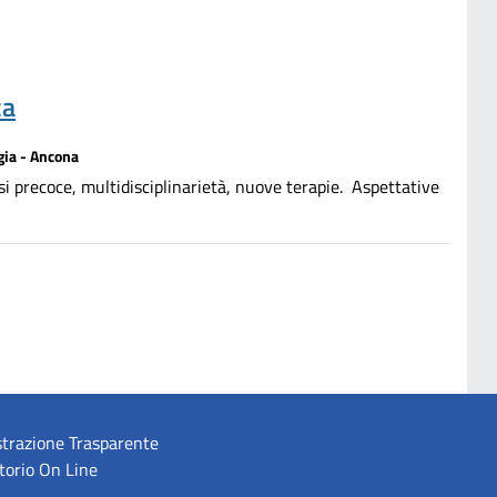
ca
gia - Ancona
precoce, multidisciplinarietà, nuove terapie. Aspettative
trazione Trasparente
torio On Line