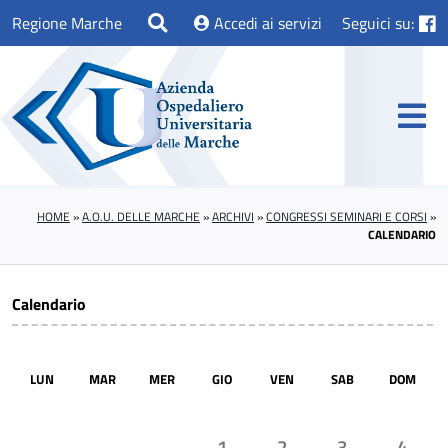
Regione Marche
Accedi ai servizi
Seguici su:
HOME
»
A.O.U. DELLE MARCHE
»
ARCHIVI
»
CONGRESSI SEMINARI E CORSI
»
CALENDARIO
Calendario
LUN
MAR
MER
GIO
VEN
SAB
DOM
1
2
3
4