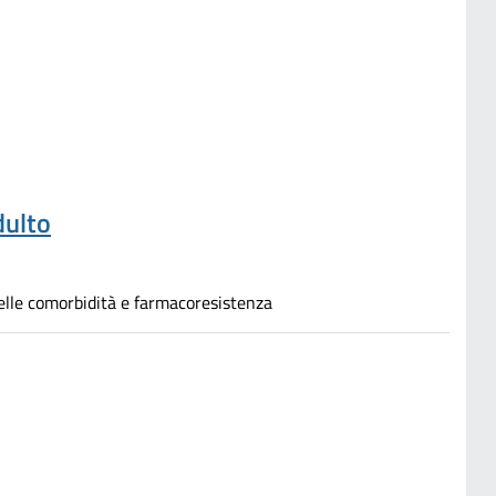
dulto
e delle comorbidità e farmacoresistenza