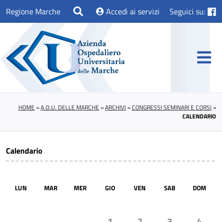
Regione Marche
Accedi ai servizi
Seguici su:
HOME
»
A.O.U. DELLE MARCHE
»
ARCHIVI
»
CONGRESSI SEMINARI E CORSI
»
CALENDARIO
Calendario
LUN
MAR
MER
GIO
VEN
SAB
DOM
1
2
3
4