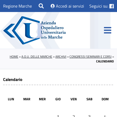
Regione Marche
Accedi ai servizi
Seguici su:
HOME
»
A.O.U. DELLE MARCHE
»
ARCHIVI
»
CONGRESSI SEMINARI E CORSI
»
CALENDARIO
Calendario
LUN
MAR
MER
GIO
VEN
SAB
DOM
1
2
3
4