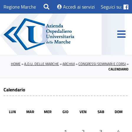
Regione Marche
Accedi ai servizi
Seguici su:
HOME
»
A.O.U. DELLE MARCHE
»
ARCHIVI
»
CONGRESSI SEMINARI E CORSI
»
CALENDARIO
Calendario
LUN
MAR
MER
GIO
VEN
SAB
DOM
1
2
3
4